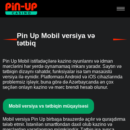
Pin Up Mobil versiya və
tətbiq
Pin Up Mobil istifadəçilərə kazino oyunlarını və idman
mərclərini hər yerdə oynamamaq imkanı yaradır. Saytın və
tətbiqin dizaynı rahatdır, funksiyalar isə tam masaüstü
versiya ilə eynidir. Platforması Android və iOS cihazlarında
problemsiz işləyir, buna görə də Azərbaycanda ən çox
seçilən onlayn kazino və mərc brendi hesab olunur.
Mobil versiya vs tətbiqin müqayisəsi
Mobil versiya Pin Up birbaşa brauzerdə açılır və quraşdırma
tələb etmir. İstənilən smartfondan daxil olub kazino və
mərclərdən yararlanmaq mümkündür. Tətbiq isə ayrıca