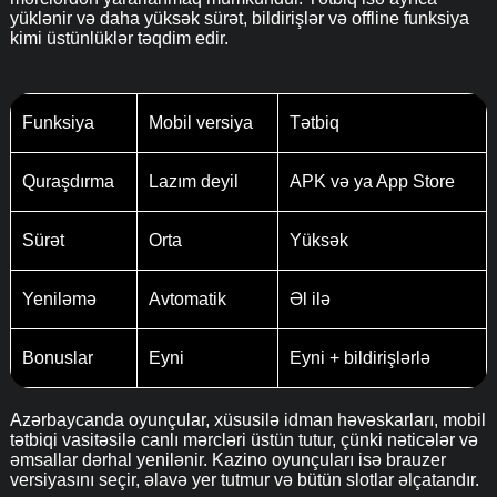
yüklənir və daha yüksək sürət, bildirişlər və offline funksiya
kimi üstünlüklər təqdim edir.
Funksiya
Mobil versiya
Tətbiq
Quraşdırma
Lazım deyil
APK və ya App Store
Sürət
Orta
Yüksək
Yeniləmə
Avtomatik
Əl ilə
Bonuslar
Eyni
Eyni + bildirişlərlə
Azərbaycanda oyunçular, xüsusilə idman həvəskarları, mobil
tətbiqi vasitəsilə canlı mərcləri üstün tutur, çünki nəticələr və
əmsallar dərhal yenilənir. Kazino oyunçuları isə brauzer
versiyasını seçir, əlavə yer tutmur və bütün slotlar əlçatandır.