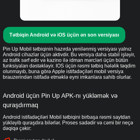
Tətbiqin Android və iOS üçün ən son versiyası
Pin Up Mobil tətbiqinin hazırda yenilənmiş versiyası yalnız
Android cihazlar üçün aktivdir. Bu versiya daha stabil işləyir,
az trafik sərf edir və kazino ilə idman mərcləri üçün bütün
funksiyaları dəstəkləyir. IOS üçün rəsmi tətbiq hələlik təqdim
olunmayıb, buna görə Apple istifadəçiləri mobil versiya
brauzerindən istifadə etməklə eyni imkanlara sahib olurlar.
Android üçün Pin Up APK-nı yükləmək və
quraşdırmaq
Android istifadəçiləri Mobil tətbiqini birbaşa rəsmi saytdan
yükləyib quraşdıra bilərlər. Proses sadədir və cəmi bir neçə
dəqiqə çəkir: