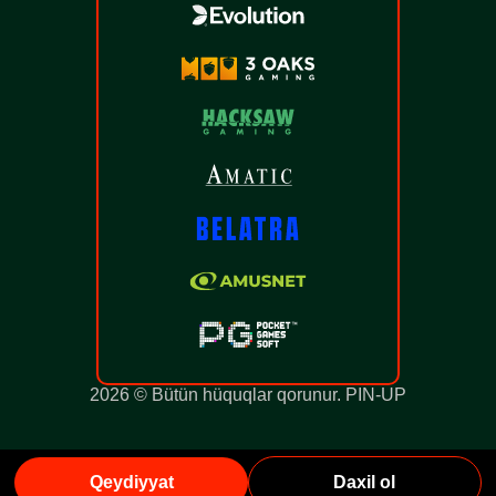
2026 ©️ Bütün hüquqlar qorunur.
PIN-UP
Qeydiyyat
Daxil ol