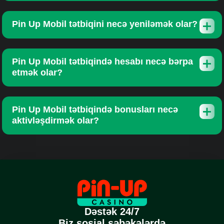
Pin Up Mobil tətbiqini necə yeniləmək olar?
Pin Up Mobil tətbiqində hesabı necə bərpa
etmək olar?
Pin Up Mobil tətbiqində bonusları necə
aktivləşdirmək olar?
Dəstək 24/7
Biz sosial şəbəkələrdə